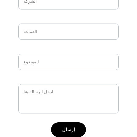
الصناعة*
الموضوع*
كيف يمكننا مساعدتك؟*
إرسال