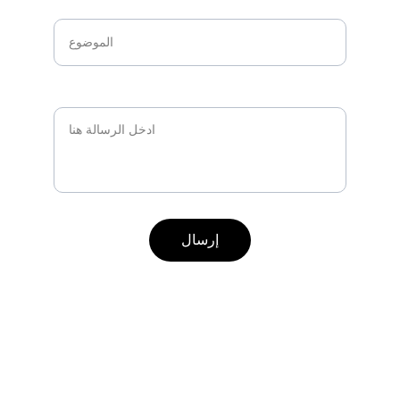
الموضوع*
كيف يمكننا مساعدتك؟*
إرسال
الهاتف
+20  15 59169043
البريد الإلكتروني